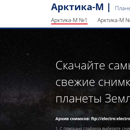
Арктика-М |
Плане
Арктика-М №1
Арктика-М 
Скачайте са
свежие сним
планеты Зем
Архив снимков:
ftp://electro:elect
1. С помощью слайдера выберите сни