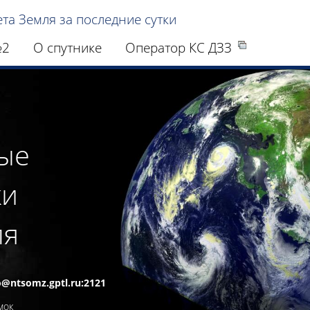
та Земля за последние сутки
№2
О спутнике
Оператор КС ДЗЗ
мые
ки
ля
ro@ntsomz.gptl.ru:2121
мок